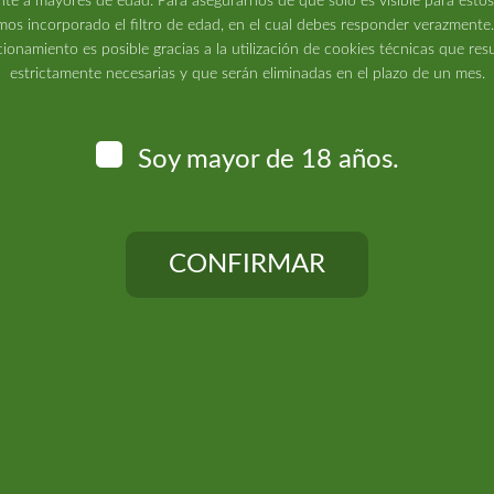
te a mayores de edad. Para asegurarnos de que sólo es visible para estos
os incorporado el filtro de edad, en el cual debes responder verazmente
ionamiento es posible gracias a la utilización de cookies técnicas que res
estrictamente necesarias y que serán eliminadas en el plazo de un mes.
Soy mayor de 18 años.
CONFIRMAR
tiene protegido el cultivo.
Necesitas ser mayor de edad para acceder.
jas y ramas. Aplicar semanalmente hasta limpiar la planta:
del problema.