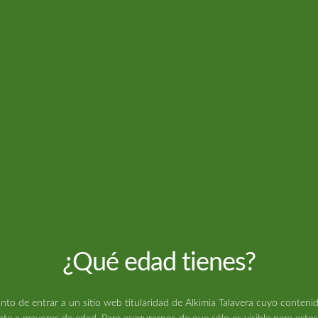
Categorías:
Fertilizantes
,
Maria gree
Etiqueta:
insecticida
¿Qué edad tienes?
nto de entrar a un sitio web titularidad de Alkimia Talavera cuyo contenid