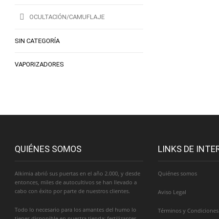
OCULTACIÓN/CAMUFLAJE
SIN CATEGORÍA
VAPORIZADORES
QUIÉNES SOMOS
LINKS DE INTE
Alkimia abrió sus puertas en el año 2.000, y desde
Quiénes somos
entonces, miles de autocultivos se han llevado a
cabo con éxito por parte de nuestros clientes.
Aviso Legal
Todo lo necesario para los amantes del humo lo
Términos y Condiciones
tienes disponible en nuestra tienda: fertilizantes