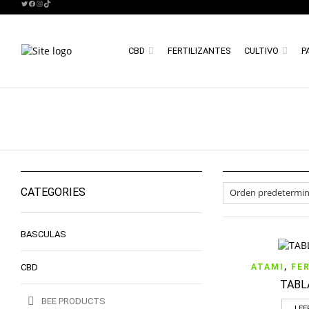
TWITTER
FACEBOOK
INSTAGRAM
TIKTOK
CBD
FERTILIZANTES
CULTIVO
P
CATEGORIES
BASCULAS
CBD
ATAMI
,
FE
TABL
BEE PRODUCTS
LEE