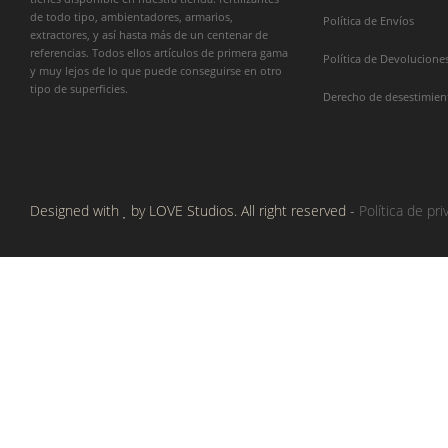
de todo tipo, ambientadores, armarios,
Política de Envíos
extractores, y así hasta más de un centenar de
referencias. Todos ellos artículos de primera gama
Política de Devolucione
y muy lejos de lo que puede conseguirse en otro
tipo de superficies.
Derecho de desestimien
Designed with
by LOVE Studios. All right reserved -
Política de pri